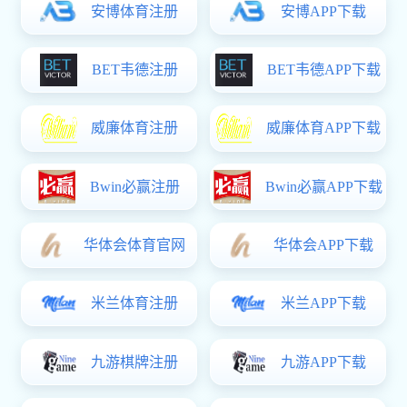
队，他们在比赛中采取了极具针对性的密集防
守策略，意图在客场带走一分。比赛的上半
场，北京国安虽然掌控了超过七成的控球率，
但在对手的铁桶阵面前，进攻屡屡受挫。无论
是边路传中还是中路渗透，都难以真正威胁到
对方的球门。球队的进攻核心们显得有些急
躁，几次远射也偏离了目标。此时，整个工人
体育场的数万名球迷都在焦急地等待着那一个
能够打破僵局的瞬间。
而这个瞬间，并没有出现在前锋的脚下，也没
有发生在中场的组织中，而是由一名门将——
阿尔瓦雷斯创造。第68分钟，对手的一次进
攻被北京国安的后卫成功解围，皮球滚到了禁
区前沿的阿尔瓦雷斯脚下。面对对手前锋的逼