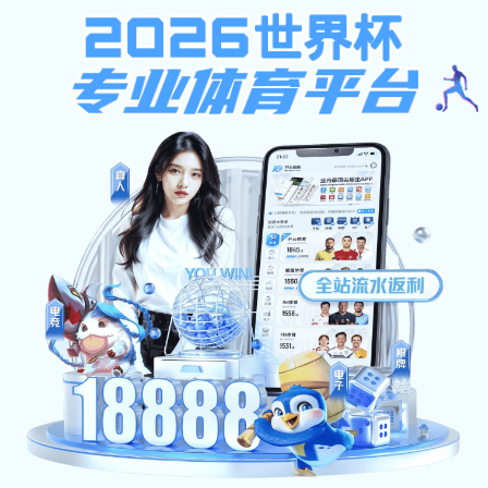
世界杯外围投注
· 内容营销
篮球深度，不...
用户满意度超...
定期内部合规...
体育热点
定位球流派
足彩分析
IAM 身份管理...
阿尔瓦雷斯门将助攻北京
国安冲上榜首名场面
阿尔瓦雷斯门将助攻北京
国安冲上榜首名场面
在足球世界里，门将通常被视为最后一道防
线，他们的职责是守护球门，用一次次精彩的
扑救来挽狂澜于既倒。然而，当一名门将不仅