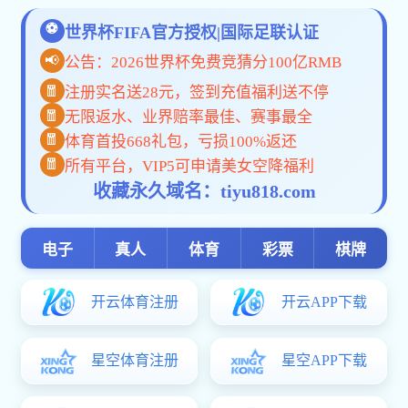
能够力保城门不失，还能以精准的长传撕开对
方防线，直接策动致命一击时，这种“门将助
攻”的瞬间便足以成为足坛经典。近日，在中
超联赛中，北京国安门将阿尔瓦雷斯便上演了
这样一幕足以载入史册的“名场面”——他的精
准长传帮助球队打破僵局，并最终助力北京国
安冲上联赛榜首位置。这一战，不仅让球迷们
见识了阿尔瓦雷斯门将助功的独到价值，更让
整个中超格局为之一变。
这场比赛的重要性不言而喻。赛前，北京国安
与积分榜前两名的差距微乎其微，只要能够取
胜，便有望在联赛下半程的关键阶段占据有利
位置。而对手则是一支以防守稳固著称的球