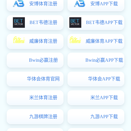
腥味的猛兽，总能在人海中找到最致命的角
度。面对巴拉圭这条以强硬和纪律性著称的防
线，德米拉尔的每一次前插都将成为比赛的关
键变量。他不仅仅是在防守端提供安全感，更
是在进攻端埋下一颗随时可能引爆的炸弹。
巴拉圭防线，从来不是轻易能够攻破的。南美
足球的狂野与狡诈，在这条防线上体现得淋漓
尽致。他们的中后卫们拥有着近乎野蛮的身体
对抗能力，同时兼备着南美球员特有的狡猾与
预判。他们会用不断的身体接触来试探对手的
耐心，用小动作来打乱攻击手的节奏。对于德
米拉尔而言，这绝非一场轻松的战斗。巴拉圭
人不会给他太多舒适的处理球空间，不会容忍
他轻易抢到第一落点。然而，这正是德米拉尔