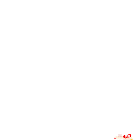
聚焦欧冠戈登对上姆巴佩无球跑动质量很
在足球世界的璀璨星河中，欧冠联赛始终是检验顶
级球星成色的终极试...
2026-07-22
常见问题
WNBA季后赛篮板保护值不值得看