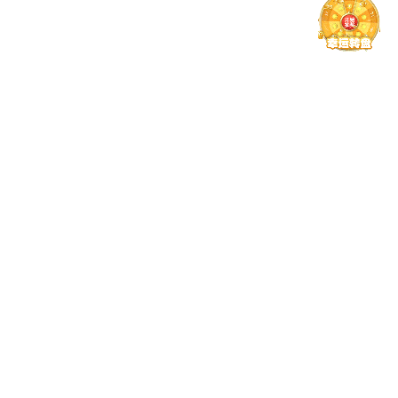
埃及与新西兰交锋时马尔穆什无球前插线
在世界杯的宏大舞台上，每一场看似实力悬殊的较
量，都可能隐藏着足以...
2026-07-22