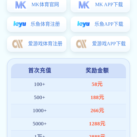
助威声同样震耳欲聋，若非安保人员形成的隔
离带，双方球迷的正面冲突几乎一触即发。场
外，网络舆论更是炸开了锅。支持申花的一方
认为，从规则和慢放镜头来看，防守球员没有
碰到球，并且确实干扰了进攻球员的突破路
线，点球并无问题。反对的一方则坚称，马丁
内斯在失去重心前的动作有夸大成分，这种
“跳水”式造点严重伤害了足球比赛的公平性。
双方观点针锋相对，莫衷一是。
从专业角度审视，这次“马丁内利禁区造点”确
实存在着不小的解释空间。现代足球对于禁区
内犯规的判罚标准，强调“清晰、明确”的身体
接触与进攻机会被剥夺。回放显示，接触确实