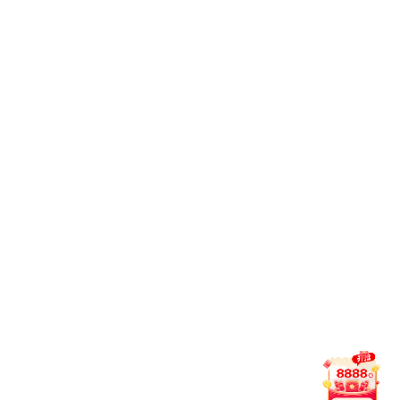
聚焦欧冠戈登对上姆巴佩无球跑动质量很
在足球世界的璀璨星河中，欧冠联赛始终是检验顶
级球星成色的终极试...
2026-07-22
常见问题
WNBA季后赛篮板保护值不值得看
版本更新时，LPL联赛里的边线运营为何更需要简单原
则
一场高分比赛，有效命中率未必意味着进攻更好 — 详