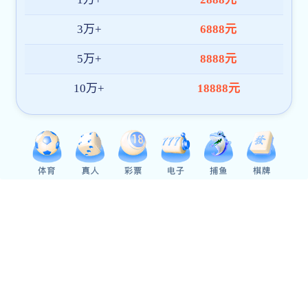
直播入口
公司通过中国互联网金融协会会员认证，金融合规
能力获认可。
伤病报告
用户可申请访问、更正或删除个人信息，并关闭非
必要授权功能。
年度盘点
我们相信，只有真正理解赛事、理解客户，才能提供真
正有价值的解决方案。