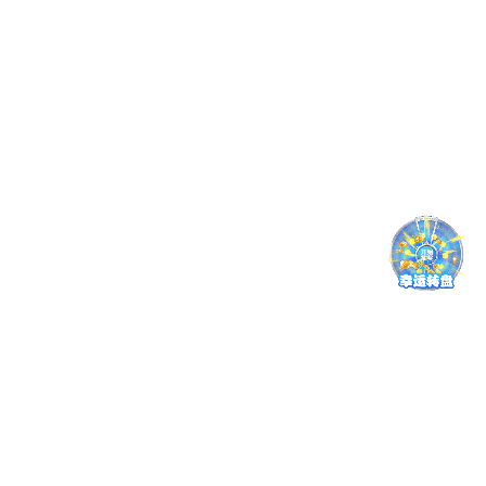
常见问题
WNBA季后赛篮板保护值不值得看
版本更新时，LPL联赛里的边线运营为何更需要简单原
则
一场高分比赛，有效命中率未必意味着进攻更好 — 详
细说明
斯特拉斯堡战术观察：租借球员回归仍需打磨
关于「特鲁瓦与雷恩交锋，内切后的二次处理或定走
势」
霍伊别尔人物观察：犯规位置体现比赛价值
评价社区训练成效，为什么不能只看比赛成绩
世界杯亚赞奈马特对阵奥地利反击推进速度能否提高进
攻转换效率 — 详细说明