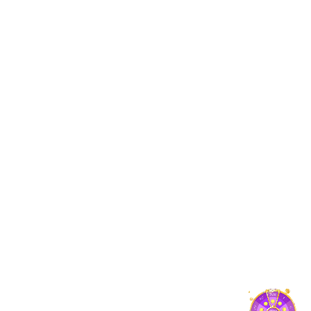
伊纳基威廉姆斯代表加纳对阵英格兰队突
在世界杯的宏大叙事中，有些球员注定成为瞬间的
传奇，而有些球员则用...
2026-07-13