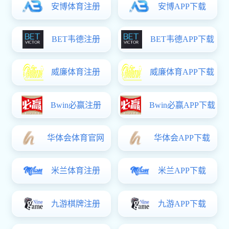
小时便聚集在球场外的人工运河边。伴随着悠
扬的手风琴声，数十艘经过精心装饰的贡多拉
船缓缓驶入视线。船头雕刻着雄狮图案，船身
挂满了球队旗帜与彩带，船夫们身着传统条纹
衫，仿佛刚从威尼斯电影节的红毯上转身，便
踏入了这片属于足球的战场。这种别出心裁的
入场方式，瞬间点燃了全场气氛，也让电视机
前的亿万观众领略到了新威尼斯球迷对家乡深
沉的爱。
这场“亚得里亚风情”的展示，绝非简单的哗众
取宠。它背后是球队与城市之间血脉相连的纽
带。新威尼斯俱乐部自成立之初，便将水城文
化深深植入骨髓。主场的建筑风格借鉴了总督
府的廊柱与拱券，球员通道的回音设计模拟了