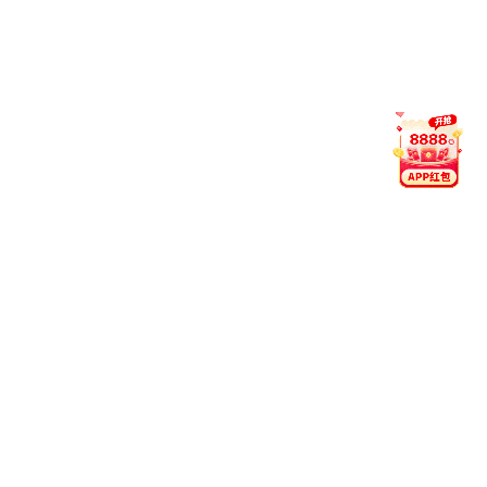
常见问题
WNBA季后赛篮板保护值不值得看
版本更新时，LPL联赛里的边线运营为何更需要简单原
则
一场高分比赛，有效命中率未必意味着进攻更好 — 详
细说明
斯特拉斯堡战术观察：租借球员回归仍需打磨
关于「特鲁瓦与雷恩交锋，内切后的二次处理或定走
势」
霍伊别尔人物观察：犯规位置体现比赛价值