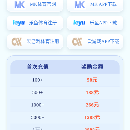
味着小组赛的容错率被进一步压缩，但同时也
为那些拥有独特战术体系的非传统豪门，提供
了施展才华的温床。欧斯塔基奥所在的球队，
极大概率将面临一个“死亡小组”或是一段魔鬼
赛程。然而，真正的大师从不畏惧对抗，他们
畏惧的是平庸的对手。根据专业战术模型的推
演，在2026年世界杯的高强度对抗下，欧斯
塔基奥的触球次数预计将达到110次左右，这
是一个足以控制比赛节奏的恐怖数据。他不仅
是球队由守转攻的第一出球点，更是定位球战
术中战术犯规的“诱饵”与“终结者”。他会在禁
区弧顶那片被称为“白鹿巷”的雷区，用精准的
远射或巧妙的斜塞，撕碎那些试图龟缩防守的
防线。当你仔细观察他在俱乐部比赛中的跑位