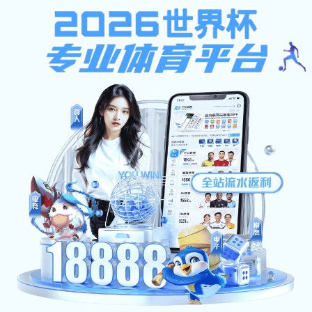
世界杯外围投注
· 内容营销
篮球深度，不...
用户满意度超...
定期内部合规...
体育热点
定位球流派
足彩分析
IAM 身份管理...
欧斯塔基奥2026世界杯
数据前瞻
当时间的长河缓缓流淌至2026年，北美大陆
将再次成为世界足球的焦点。在那片广袤的土
地上，美加墨联合举办的世界杯将迎来全新的
格局与赛制。而在所有等待揭晓的传奇脚本
中，有一个名字正悄然从历史的尘埃中浮出水