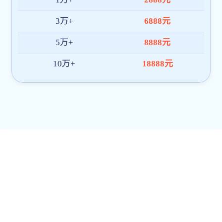
赛陷入僵局，需要一名绞肉机式中场来对抗英
格兰的冲击时，派上更擅长防守的亚基奇或许
是一种保底策略。因此，科瓦契奇的首发悬
念，实际上是对手英格兰的压迫强度与自身后
场出球稳定性的函数。在针对英格兰的战术设
计中，克罗地亚必定会研究对方在压迫时留下
的空当。科瓦契奇在30米区域的带球吸引防
守、随后分球给边翼卫的能力，是克罗地亚破
局的关键手段。这种“小空间大师”的特质，让
他几乎成为应对英格兰高压战术的不二之选，
除非他的体能无法支撑全场比赛的高输出。
更值得注意的是，科瓦契奇在经历过多次欧冠
决赛洗礼后，心理素质有了质的飞跃。面对英
格兰这样拥有众多英超巨星的队伍，他不再仅