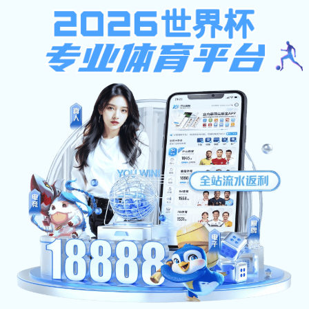
世界杯外围投注
· 内容营销
篮球深度，不...
用户满意度超...
定期内部合规...
体育热点
定位球流派
足彩分析
IAM 身份管理...
6月21日伊朗vs比利时控
球走势
6月21日伊朗vs比利时控
球走势：一场意志与技术
的博弈
2022年卡塔尔世界杯的赛场上，6月21日这一