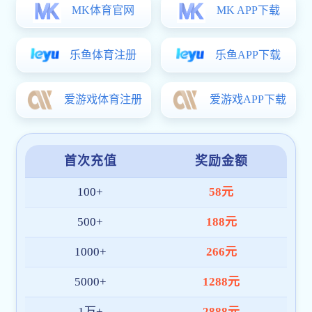
时中场的传球线路。德布劳内和维特塞尔不得
不频频回撤拿球，但伊朗球员像猎豹般穷追不
舍，导致比利时控球率逐渐回落。上半场结束
时，双方的控球率已趋近于50%对50%。这种
变化绝非偶然：伊朗队放弃了传统5-4-1阵
型，改用4-3-3的菱形中场站位，让原本被动
的逼抢转化为主动的拦截。
下半场的控球走势更像一场心理战。比利时队
试图重新夺回主动权，阿扎尔甚至回撤到后场
接球，但伊朗队的防守韧劲令人窒息。他们不
是简单地“摆大巴”，而是用有组织的区域防
守，每次断球后都尝试发动快速反击。第58
分钟，伊朗队后场长传找到前锋，后者单刀破
门——这一刻，控球走势不再是枯燥的数据，