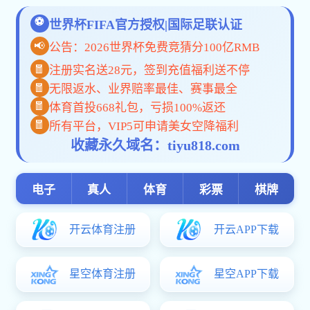
前锋，能否在关键时刻撕开对手的钢铁壁垒？
本文将从战术细节与球员状态出发，深入剖析
黄喜灿面对墨西哥队防线的破门可能，为这场
焦点战提供一份前瞻性解读。
墨西哥队的防线向来不缺少大赛经验，他们的
防守体系以整体移动迅速、协防层次分明而闻
名。然而，任何坚固的盾牌都存在着可以被刺
穿的缝隙。黄喜灿绝非传统意义上的站桩中
锋，他的跑位飘忽不定，善于利用对手防线身
后的空间进行致命一击。韩国队的战术核心，
或许就在于如何将球权快速转移到对手的半
场，从而让黄喜灿能够发挥其最大的优势：在
高速奔跑中完成射门。墨西哥后卫普遍拥有不