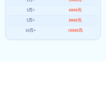
线的技术考验，也是对自身意志力的一次淬
炼。
回忆过往征程，黄喜灿在关键比赛中从不缺乏
闪光点。面对墨西哥队这条防线，他需要做的
不仅是射门，还包括通过积极的回撤接应来打
乱对方的盯人部署。如果韩国队能够先声夺人
取得领先，那么墨西哥防线必然前压，身后的
空当将会成倍放大，这恰恰是黄喜灿最喜欢驰
骋的战场。他能否抓住这样的转瞬即逝的机
会，决定了韩国队能否摆脱“鱼腩”形象。值得
一提的是，墨西哥后卫在面对连续冲击时，偶
尔会出现注意力断裂的瞬间，黄喜灿若善于利
用这一点，他的破门概率将大幅提升。