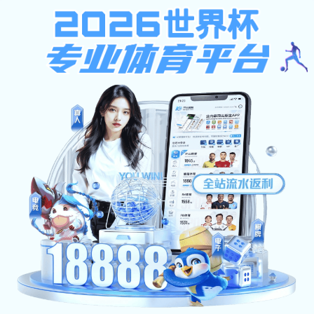
世界杯外围投注
· 内容营销
篮球深度，不...
用户满意度超...
定期内部合规...
体育热点
定位球流派
足彩分析
IAM 身份管理...
罗德里戈面对摩洛哥防线
射门脚感是否回暖金靴热
度预测
在卡塔尔世界杯的聚光灯下，西班牙锋线尖刀
罗德里戈的状态始终牵动着无数球迷的神经。
当斗牛士军团遭遇北非劲旅摩洛哥那令人窒息
的铁血防线时，这位被寄予厚望的皇马前锋能