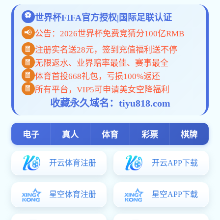
否找回射门靴，不仅关乎一场比赛的胜负，更
在悄然间重新点燃了金靴奖归属的悬念。今
天，我们不谈过往的低迷，只聚焦于那抹在逆
境中可能重新燃起的杀手本色。
罗德里戈在世界杯前的俱乐部赛季中，其实已
经展现出了令人瞩目的蜕变。他在关键比赛中
的大心脏表现，尤其是欧冠赛场上的高光时
刻，证明了他绝非等闲之辈。然而，当世界杯
的舞台开启，面对极度重视防守、战术纪律严
明的摩洛哥队，这位巴西裔的西班牙国脚确实
遭遇了前所未有的挑战。摩洛哥的防线并非单
纯依靠堆积人数，而是构建于超强的个人防守
能力和整体协防默契之上，他们让众多顶级攻