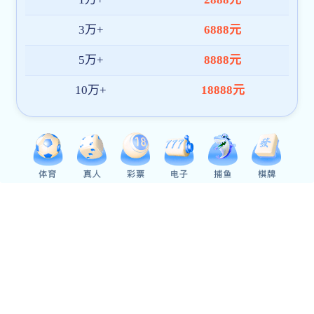
深入拆解恩内斯里的射门数据，我们能看到一
个更立体的战术机器。在近五场国际A级赛事
中，他的10脚射门中有6脚命中门框范围，射
正率达到60%。但更恐怖的是，他通过个人反
抢或对方解围失误创造的射门机会占比接近四
成。这意味着，即便苏格兰防线能够组织起第
一层封锁网，只要恩内斯里像一头猎豹一样保
持对第二落点的敏锐嗅觉，他就能在电光火石
间将混乱演变成绝杀。这种“定点爆破”能力，
是衡量一名顶级中锋是否合格的关键指标。当
苏格兰需要投入重兵遏制他的高空轰炸时，恩
内斯里甚至能拉边策应，用精准的横传给插上
的队友制造杀机。可以预见，当比赛进入70
分钟后，体能下降的苏格兰防线将不得不面对