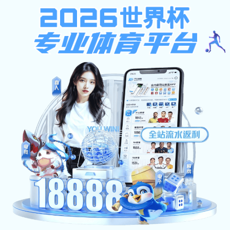
世界杯外围投注
· 内容营销
篮球深度，不...
用户满意度超...
定期内部合规...
体育热点
定位球流派
足彩分析
IAM 身份管理...
恩内斯里面对苏格兰防线
能否制造禁区混乱射门数
据看点
当世界杯的号角吹响，全球目光聚焦于绿茵场
上那些能以一己之力改变战局的锋线尖刀。对
于亟待证明自己的摩洛哥神锋恩内斯里而言，
每一次触球都可能成为撕裂防线的契机。面对