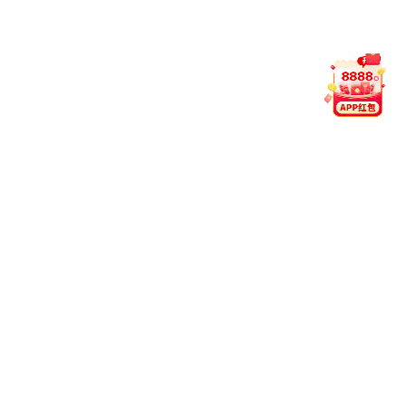
2026世界杯加纳vs英格兰实力对比 — 详细说明
C组海地面对摩洛哥小组排名影响和取分策略深度解析
— 详细说明
欧冠强强对话中的马赛前场无球跑动可能决定禁区触球
次数 · 用户常问
【世界杯外围投注】奥地利挑战约旦过程中高位逼抢强
度将成为双方争夺重点
2026世界杯韩国队对墨西哥队晋级概率预测
2026世界杯西班牙队对乌拉圭黄牌风险研判 — 详细说
明
【世界杯外围投注】土耳其恰尔汗奥卢迎战澳大利亚弱
侧调度能力能否带动前场连续进攻
国际米兰巴雷拉在欧冠肋部接球后的分边时机可能影响
阵型切换速度