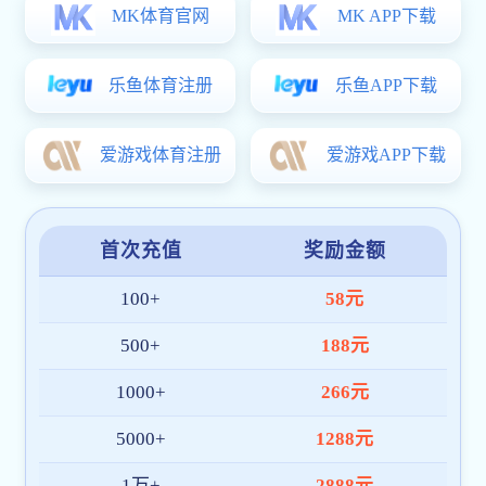
斯里若想成功制造真正的禁区混乱，必须与身
后的队友（如齐耶赫或布法尔）建立高效的传
跑信号。一个值得关注的细节是：恩内斯里并
非只依靠蛮力。他的射门数据中，一个有趣的
现象是右脚射门占比高达75%，但头球破门的
效率却惊人。对于苏格兰门将（如安格斯·冈
恩）来说，判断恩内斯里的射门轨迹是极其艰
难的，因为他的身体摆动幅度极大，且射门发
力部位隐蔽。当皮球在凯尔特公园或汉普顿公
园的草皮上弹跳时，恩内斯里往往会选择用胸
部停球后瞬间转身抽射，这种极具视觉冲击力
的动作，往往能让最冷静的后卫产生0.5秒的
决策真空。