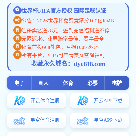
以铁血与纪律著称的苏格兰防线，这位在塞维
利亚屡建奇功的高中锋，能否在密集的禁区森
林中制造出足以颠覆胜负的混乱与杀机？这不
仅是一场个人技艺与集体肌肉的碰撞，更是世
界杯舞台上力量与智慧博弈的经典缩影。本文
将深入剖析恩内斯里在禁区内的生存法则，通
过精确的射门数据视角，为你解读这位空霸如
何用独特的方式丈量苏格兰防线的密实程度。
恩内斯里的比赛风格，并非传统意义上的独狼
射手。他的核心价值在于对防守阵型的动态瓦
解能力。面对苏格兰可能摆出的五后卫或四后
卫体系，摩洛哥人需要充分利用其1米92的身
高与惊人的弹跳力。这不仅仅是头球争顶那么