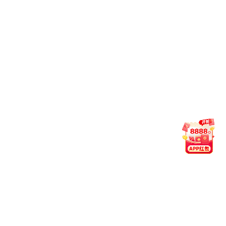
常见问题
WNBA季后赛篮板保护值不值得看
版本更新时，LPL联赛里的边线运营为何更需要简单原
则
一场高分比赛，有效命中率未必意味着进攻更好 — 详
细说明
斯特拉斯堡战术观察：租借球员回归仍需打磨
关于「特鲁瓦与雷恩交锋，内切后的二次处理或定走
势」
霍伊别尔人物观察：犯规位置体现比赛价值
评价社区训练成效，为什么不能只看比赛成绩
世界杯亚赞奈马特对阵奥地利反击推进速度能否提高进
攻转换效率 — 详细说明