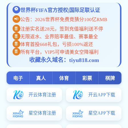
以惊险逆转收场，还是J罗的魔幻左脚再次缔
造冷门？这不仅仅是一场比赛的比分预测，更
是一场关于足球哲学与英雄迟暮的对话。在卢
赛尔体育场的聚光灯下，伊比利亚半岛的坚韧
与南美大陆的魔性将激烈碰撞，为我们呈现一
场无法预演的足球盛宴。
要剖析这场焦点战役，我们首先需将目光投向
两支球队截然不同的命脉。葡萄牙队，在费尔
南多·桑托斯的调教下，早已褪去单纯依赖C罗
的标签。如今这支球队拥有B席尔瓦的灵动、
B费尔南德斯的致命直塞以及鲁本·迪亚斯的钢
铁防线。他们的战术体系如同一台精密的机
器，强调控球与高位逼抢。然而，面对哥伦比