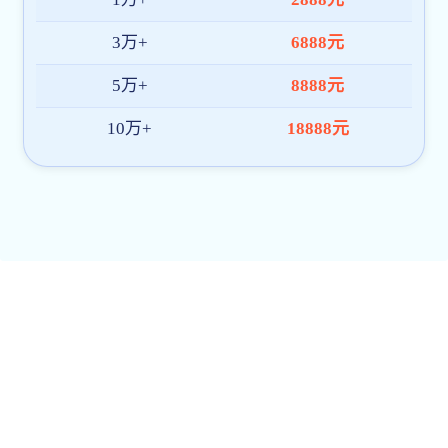
足球世界从不缺乏宿命论的色彩。回顾两队的
交手记录，虽然次数不多，但每一场都极具戏
剧性。葡萄牙人喜欢在控制中寻找致命一击，
而哥伦比亚人则擅长在混沌中觅得生机。这种
风格的对立，注定会让比赛产生许多“意料之
外，情理之中”的进球。对于球迷而言，这场
世界杯葡萄牙vs哥伦比亚热门比分
的博弈，不
仅是数字的预测，更是两种足球审美的直接碰
撞。想象一下，当哥伦比亚的球员在禁区内跳
起桑巴般的假动作时，葡萄牙的防守者必须保
持绝对的冷静；而当葡萄牙的短传渗透撕开防
线时，哥伦比亚门将则必须展现出野兽般的直
觉。这种极致的技术对抗，正是世界杯吸引全