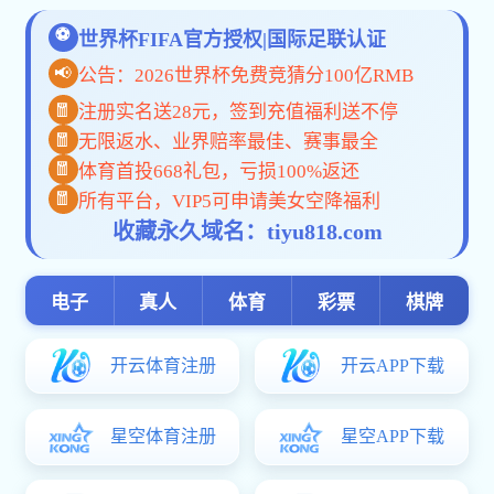
小组头名的从容，第二名的争夺从来都是刀尖
上跳舞，不仅需要战术与意志的火花碰撞，更
需要体能与恢复的极限博弈。在经历了前两轮
的高强度对抗后，谁能在这片黄沙与绿茵交织
的战场上，用更充沛的体能拖垮对手，谁就可
能在最后时刻抢占先机。让我们深入剖析这场
“争二形势体能压力”下的关键对决，探寻这场
世界杯足球赛背后的角力密码。
伊拉克队的晋级之路充满荆棘，他们以顽强的
防守和高效的快速反击闻名于亚洲足坛。在前
两场小组赛中，伊拉克球员展现了惊人的跑动
能力，场均跑动距离远超对手，这种“不惜体
力”的打法是他们得以在劣势中保持竞争力的