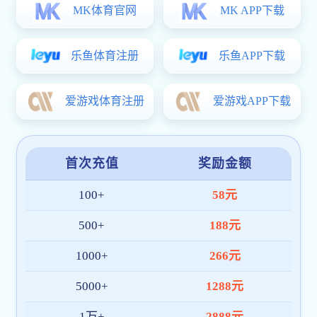
赛的前两轮，他们往往能依靠个体能力在短时
间内制造杀机。然而，这种依赖爆发力的踢
法，在连续作战中反而可能成为双刃剑。高强
度的冲刺、频繁的身体对抗、以及激烈的赛场
气氛，都让塞内加尔球员的肌肉承受着巨大的
负荷。特别是在防守反击成功后，球队往往需
要迅速由攻转守，这对边后卫和中前卫的体能
是极大的考验。在“争二形势体能压力”的背景
下，塞内加尔如果不能在前60分钟解决战
斗，随着体能下降，他们的防守体系可能会出
现松散，而伊拉克队恰恰是最善于抓住这种瞬
间松懈的球队。
心理层面的博弈同样在体能消耗中扮演着关键