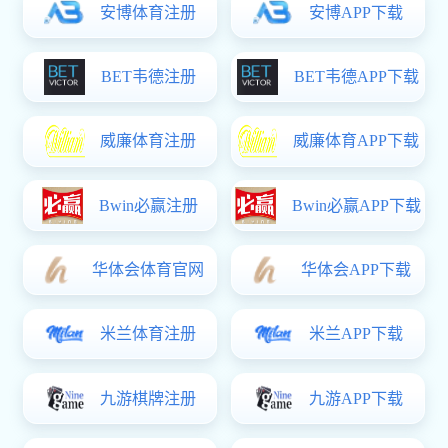
根本。然而，高强度的奔跑也带来了巨大的体
能隐患。尤其是在第二场对抗中，球队的核心
中场多次倒地抽筋，这无疑为伊拉克的“争二
形势”敲响了警钟。面对塞内加尔这种拥有顶
级身体对抗能力的非洲劲旅，伊拉克若想延续
此前的防守反击战术，就必须在体能分配上做
出最精密的计算。否则，在比赛的第70分钟
之后，防线可能会因为肌肉疲劳而出现致命的
空隙。对于伊拉克而言，目前的体能压力是双
重的：既要应对塞内加尔人持续不断的冲击，
又要克服自身累积的疲劳感。
反观塞内加尔队，他们则是另一种风格的代言
人。作为非洲足球的顶尖代表，塞内加尔球员
普遍拥有超强的爆发力和身体柔韧性。在小组