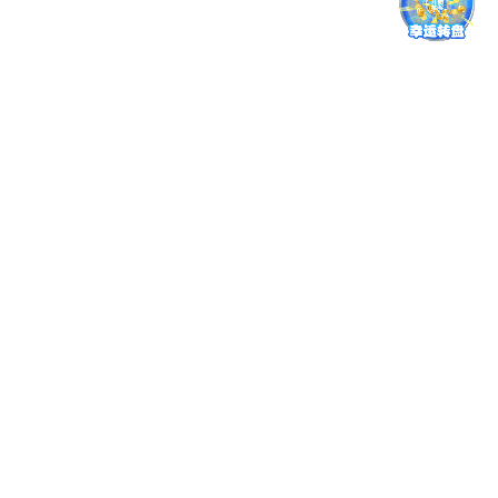
埃及与新西兰交锋时马尔穆什无球前插线
在世界杯的宏大舞台上，每一场看似实力悬殊的较
量，都可能隐藏着足以...
2026-07-22