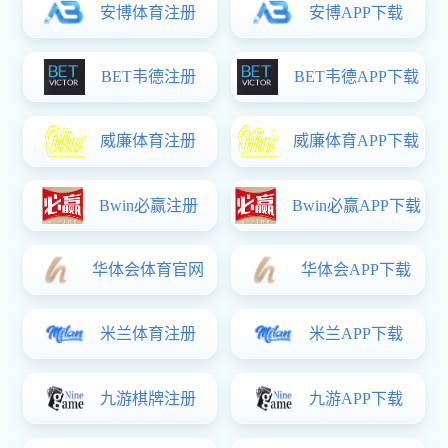
本。本场面对库拉索，科特迪瓦的目标绝不仅
仅是赢球，更是在为后续的淘汰赛节奏做铺
垫。他们渴望以一场酣畅淋漓的胜利，夯实E
组头名的宝座，从而在更为残酷的16强赛中
占据一个心理与赛程上的双重优势。
库拉索，这个来自加勒比海的“小巨人”，绝非
池中之物。他们以令人窒息的防守反击令世人
侧目，就像一群在险滩中灵动穿梭的海盗，总
能于看似平静的海面下掀起惊涛骇浪。在E组
前两轮的较量中，库拉索凭借极具纪律性的整
体防守和高效的反击，硬生生地从强敌口中抢
下了宝贵的分数。他们深谙“木桶理论”的精
髓，那就是将自身的短板隐藏到极致，并将反
击这一优势打磨得无比锋利。在这场小组收官