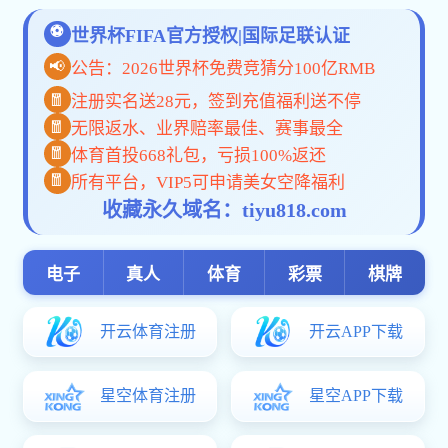
与皮球共舞，而是以血肉之躯扛起整支球队的
防守命脉。他的盯防任务，如同一条无形的锁
链，一端系着沙场指挥官的战术意图，另一端
则牵扯着全球博彩市场暗流涌动的盘口脉搏。
这不再是一场单纯的竞技，而是一场关于决
心、意志与精算的无声鏖战。
埃德森·阿尔瓦雷斯的角色，在墨西哥阵中绝
非等闲。他被委以重任，将在中场腹地对位韩
国队最致命的进攻发起点。这不止是简单的身
体对抗，更是一场对战场阅读力的终极考验。
他的每一次卡位、每一次预判拦截，都将在瞬
间决定墨西哥城防体系的稳固与否。倘若他成
功锁定对手核心，墨西哥的攻防转换便能如臂