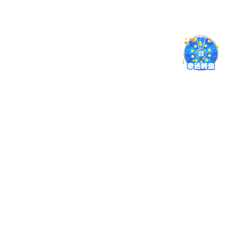
韩国对阵墨西哥赵贤祐的高压下传球选择
在2018年俄罗斯世界杯的绿茵舞台上，韩国队与墨
西哥队的交锋如同一...
2026-07-22
埃及与新西兰交锋时马尔穆什无球前插线