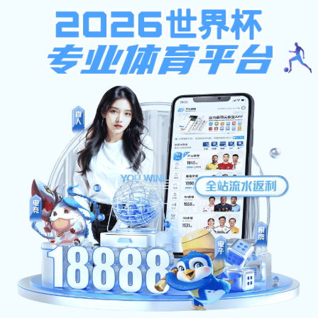
世界杯外围投注
· 内容营销
篮球深度，不...
用户满意度超...
定期内部合规...
体育热点
定位球流派
足彩分析
IAM 身份管理...
世界杯土耳其vs美国补时
规则影响
在世界杯的舞台上，每一场比赛都如同一部精
心编排的戏剧，而裁判手中的计时器，则往往
是那根能够瞬间翻转剧情的魔棒。当土耳其与
美国在小组赛狭路相逢，这场被外界形容为
“肌肉与速度的终极博弈”的较量，最终却因一