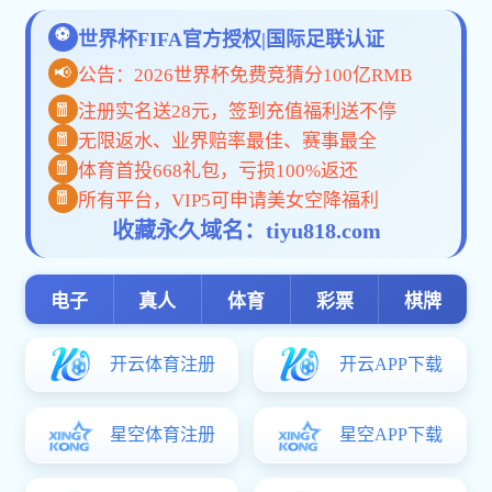
条看似冰冷的规则——补时制度，催生出令人
瞠目结舌的戏剧性结局。本文将深入探讨这场
比赛为何会因为补时规则而变得荡气回肠，并
剖析其背后隐藏的战术智慧与博弈逻辑。
这届世界杯的补时机制堪称史上最具革命性的
改革。为了遏制球队在比赛末段的恶意拖延，
国际足联对补时计算方法进行了外科手术般的
调整：每一次进球庆祝、换人、伤病处理甚至
VAR回放的时间，都会被裁判精确累加。当土
耳其与美国队站在球场两端时，球员们可能并
未预见到，这条规则将成为决定命运的钥匙。
比赛第90分钟，计分板上的数字与场边的补
时牌几乎同时亮起，而那一串长达8分钟的数