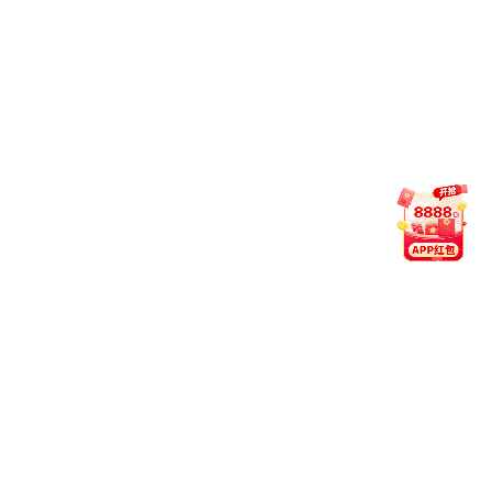
在足球世界的璀璨星河中，欧冠联赛始终是检验顶
级球星成色的终极试...
2026-07-22
常见问题
WNBA季后赛篮板保护值不值得看
版本更新时，LPL联赛里的边线运营为何更需要简单原
则
一场高分比赛，有效命中率未必意味着进攻更好 — 详
细说明
斯特拉斯堡战术观察：租借球员回归仍需打磨