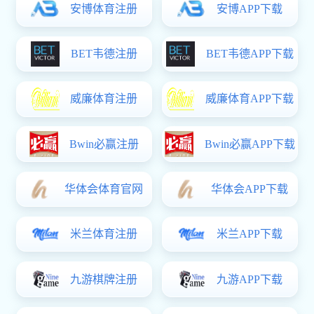
字，瞬间点燃了看台上剑拔弩张的氛围。
为了理解这场比赛的微妙之处，我们需要回顾
美式足球与欧洲大陆足球的防守哲学差异。美
国队向来祭出高强度的逼抢与快速反击，如同
草原上追逐猎物的猎豹；而土耳其队则擅长利
用身体对抗与定位球制造混乱，更似深林中布
设陷阱的棕熊。在长达九十分钟的常规时间
里，双方几乎将战术刀刃磨得锃亮：美国队通
过边路切入创造了数次威胁，却数次被土耳其
门将的神扑化解；土耳其则在禁区内多次得到
争议角球，但锋线射手若在第83分钟时能抓
住那次头球偏出的机会，或许比赛走向会截然
不同。然而，真正让整座球场沸腾的，是补时
阶段近乎荒诞的剧情反转。