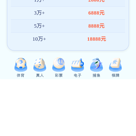
值得玩味的是，补时第7分钟时的一次争议判
罚，几乎让这场博弈上升至足球哲学的高度。
当美国队边锋在禁区边缘被绊倒，VAR介入的
沉闷哨响足足耗费了两分钟。这两分钟看似微
不足道，但在全球顶级的足球语境中，它却打
破了原本濒临崩溃的防守节奏。土耳其防守球
员不得不在一动不动的等待中消耗掉最后的精
神能量，如同被缓慢加热的青蛙。最终，当美
国队利用这次定位球配合将球送入球门上角
时，那些因为补时制度而滋生的焦虑与无序，
终于化为一粒令土耳其痛彻心扉的金子般进
球。这正是世界杯土耳其vs美国补时规则影响
中最具戏剧性的呈现。