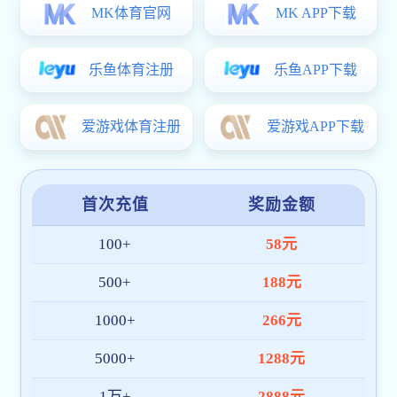
当第四官员举起补时8分钟的电子牌时，土耳
其队教练席的身躯瞬间绷紧，而美国队替补席
则爆发出抑制不住的骚动。正是这漫长的补时
时间，让原本已经打算回收防守的土耳其队陷
入了决策困境：究竟是全员回缩死守一分，还
是利用对方体能下降偷得一球？而美国队则展
现出盎格鲁-撒克逊民族特有的搏命精神，他
们不惜拆散防线，将三名中锋悉数推向对方半
场——这种疯狂行径的背后，正是基于对补时
制度的深度算计：既然时间被规则强行延长，
那么每一次进攻失败所付出的代价，也被成比
例地稀释。这才是世界杯土耳其vs美国补时规
则影响最真实的战术逻辑还原。