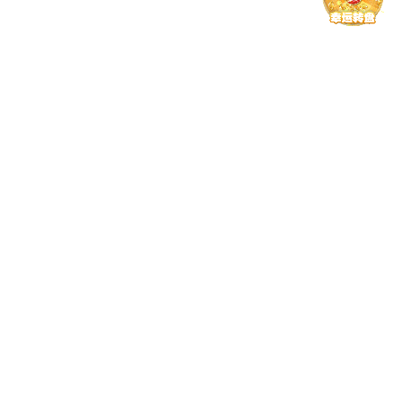
埃及与新西兰交锋时马尔穆什无球前插线
在世界杯的宏大舞台上，每一场看似实力悬殊的较
量，都可能隐藏着足以...
2026-07-22