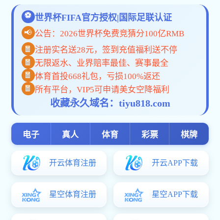
诗对话。在世界杯的聚光灯下，每一次头球争
顶都可能改写历史的剧本。本文将带你深入剖
析这两支欧洲劲旅在“制空权”争夺中的秘密，
看他们如何用头、眉、甚至灵魂去撞击胜利的
大门。
英格兰与克罗地亚的对决，总被贴上“技术流”
与“身体流”的标签，但真正决定比赛走向的细
节，往往隐藏在那些看似简单的长传身后。英
格兰人拥有得天独厚的高空优势，这与他们的
足球传统密不可分。从后防线的马奎尔到锋线
的凯恩，英格兰队几乎每个位置都配备了身高
超过一米八五的巨人。在英格兰vs克罗地亚的
交锋中，英格兰人习惯利用边路起球，将皮球