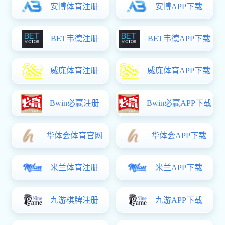
送入禁区腹地，然后仰仗这些高点进行第一落
点的控制或直接攻门。这种战术简单却高效，
它迫使克罗地亚的防线不得不时刻保持极高的
专注度，因为任何一次解围失误，都可能被对
手利用高空球对抗转化为绝杀。英格兰的定位
球战术更是如此，他们甚至会在训练中模拟各
种抢点跑位，让“高空轰炸”成为破解密集防守
的利器。
然而，克罗地亚人从来不是空中的软柿子。虽
然他们的平均身高可能稍逊于英格兰，但格子
军团拥有一种独特的“空中智慧”。莫德里奇和
科瓦契奇领衔的中场，并不总是选择与对手硬
碰硬，而是通过精准的预判和提前卡位来化解
高空球危机。在世界杯的舞台上，克罗地亚展