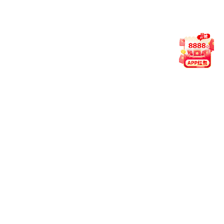
势」
霍伊别尔人物观察：犯规位置体现比赛价值
评价社区训练成效，为什么不能只看比赛成绩
世界杯亚赞奈马特对阵奥地利反击推进速度能否提高进
攻转换效率 — 详细说明
6月24日摩洛哥对海地阵容变化 · 用户常问
2026世界杯加纳vs英格兰实力对比 — 详细说明
C组海地面对摩洛哥小组排名影响和取分策略深度解析
— 详细说明
WNBA季后赛篮板保护值不值得看
当篮球的哨声在十月吹响，WNBA季后赛的舞台便成为力量
与智慧交织的战场。在无数球迷紧盯三分线外的百步穿杨，
或是后卫们蝴蝶穿花般的运球技巧时，一个更为基础却决定
生死的细节往往被忽略——篮板球的争夺。今天，我...