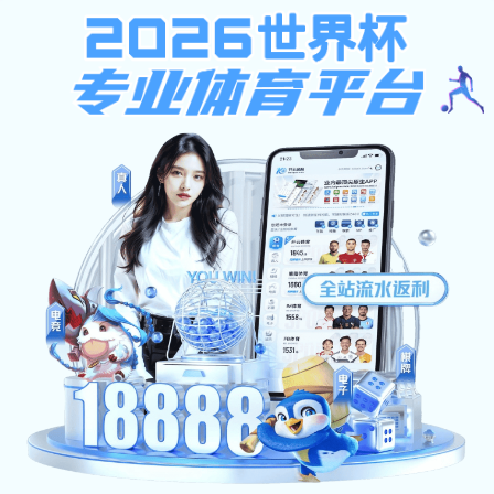
世界杯外围投注
· 内容营销
篮球深度，不...
用户满意度超...
定期内部合规...
体育热点
定位球流派
足彩分析
IAM 身份管理...
欧洲杯英法大战硬碰硬英
格兰法国逆袭剧本
欧洲杯的赛场上从不缺少经典对决，而英法大
战无疑是其中最令人血脉偾张的篇章之一。当
现代足球的鼻祖与浪漫国度的激情碰撞在一
起，火花注定会点燃整片绿茵场。英格兰与法
国，这两支拥有深厚底蕴的球队，在球迷的期