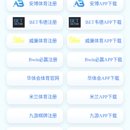
击。索斯盖特在赛前反复强调防守的纪律性，
这恰恰是英格兰近年来最大的进步。比赛中，
法国队频繁利用边路突破制造威胁，但英格兰
的防线通过紧密的站位和及时的协防，多次化
解了险情。这为后续的逆袭埋下了伏笔，因为
只要法国队无法在常规时间取得进球，压力就
会逐渐转移到他们身上。
比赛的转折点出现在下半场。法国队在一阵猛
攻后，体能出现了一丝松懈，而英格兰抓住机
会发起致命反击。凯恩的回撤接应成为关键，
他不仅牵扯了法国中后卫的注意力，还为自己
创造了传球空间。在一次快速转换中，贝林厄
姆禁区前沿的横向盘带晃开了防守者，随后一
记贴地斩直窜死角，法国门将反应不及，英格