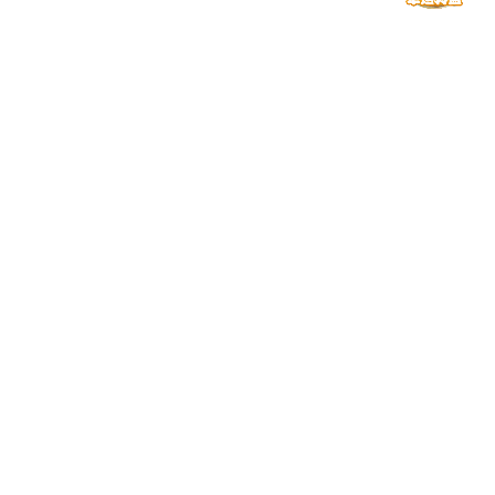
埃及与新西兰交锋时马尔穆什无球前插线
在世界杯的宏大舞台上，每一场看似实力悬殊的较
量，都可能隐藏着足以...
2026-07-22