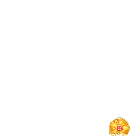
韩国对阵墨西哥赵贤祐的高压下传球选择
在2018年俄罗斯世界杯的绿茵舞台上，韩国队与墨
西哥队的交锋如同一...
2026-07-22