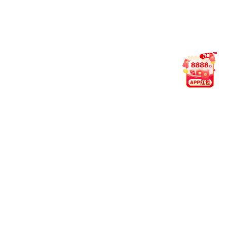
常见问题
WNBA季后赛篮板保护值不值得看
版本更新时，LPL联赛里的边线运营为何更需要简单原
则
一场高分比赛，有效命中率未必意味着进攻更好 — 详
细说明
斯特拉斯堡战术观察：租借球员回归仍需打磨
关于「特鲁瓦与雷恩交锋，内切后的二次处理或定走
势」
霍伊别尔人物观察：犯规位置体现比赛价值