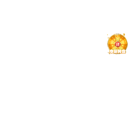
韩国对阵墨西哥赵贤祐的高压下传球选择
在2018年俄罗斯世界杯的绿茵舞台上，韩国队与墨
西哥队的交锋如同一...
2026-07-22