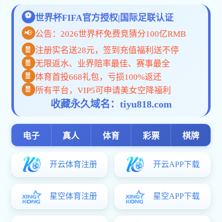
热的意志与精准的计算，穿透了对手的防线，
也穿透了无数球迷的心脏。吉达联合在这场生
死时速的对决中最终压哨过关，现场看台瞬间
炸裂，欢呼声与嘶吼声交织成一首属于足球的
史诗。而这，就是体育最原始、最动人的魅力
所在。
比赛进行到伤停补时阶段，比分依旧胶着，双
方球员的体能都逼近极限。吉达联合在前场的
连续进攻未能撕开对手的密集防守，时间在一
分一秒地流逝，看台上的焦虑如同潮水般蔓
延。就在这一刻，吉达联合在禁区前沿获得了
一个位置极佳的任意球机会。全场目光瞬间聚
焦在罚球点上，而站在球前的正是那个被寄予