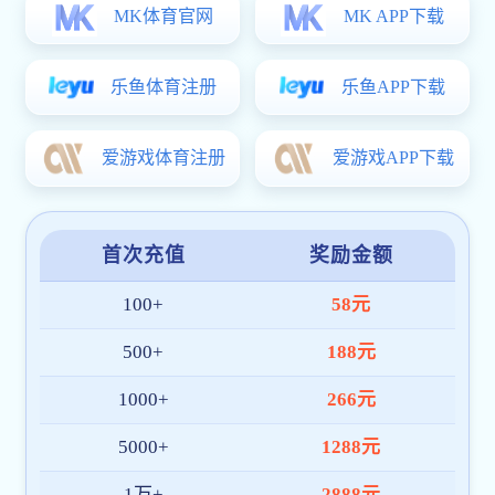
机会。这种打法要求罚球手具备极高的球商和
临场决断力，能够在瞬间判断是传功还是射
门。从数据上看，葡萄牙在近几届大赛中的直
接任意球得分率略高于对手，这得益于他们训
练场上的反复打磨。
从宏观视角审视，两队在定位球理念上的分野
源于足球文化的根本差异。哥伦比亚球员从小
在街头足球中成长，他们更依赖即兴发挥，在
罚球时往往带着一种“艺术家”的随性。这种风
格在面对密集防守时可能产生意想不到的效
果，因为对手很难通过录像研究预判其走向。
但缺点在于，当罚球手状态起伏时，稳定性难
以保证。相比之下，葡萄牙球员接受了更多欧