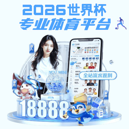
世界杯外围投注
· 内容营销
篮球深度，不...
用户满意度超...
定期内部合规...
体育热点
定位球流派
足彩分析
IAM 身份管理...
哥伦比亚vs葡萄牙定位球
脚法预测
在足球的世界里，定位球往往被低估，却往往
能在最胶着的时刻决定比赛的走向。当哥伦比
亚的狂野天赋遇上葡萄牙的战术铁血，这场对
决的胜负手或许不在地面渗透，而在那一次次
弧线划出的瞬间。本文将深入剖析两队在定位