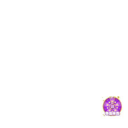
传奇，而有些球员则用...
2026-07-13
6月19日巴拉圭土耳其赛前比分判断
在这个足球世界风起云涌的年代，每一场比赛都像
是一场不可预知的狂...
2026-07-13